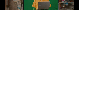
BYE BYE LES STUDIOS
FICTION (EN FESTIVALS)
Pascal, un jeune comédien, a un souci de
taille : sa peau est de la même couleur que
les fonds verts utilisés dans les studios de
cinéma. Il s'incruste dans le décor et les
productions le boudent. Pour pouvoir
percer, il milite afin de démocratiser
l'utilisation des fonds bleus.
DIRECTOR
Robin Pogorzelski & Jacques Vanel